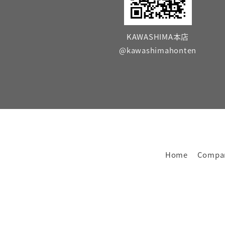
KAWASHIMA本店
@kawashimahonten
Home
Compa