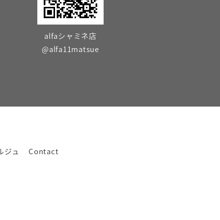
alfaシャミネ店
@alfa11matsue
ルジュ
Contact