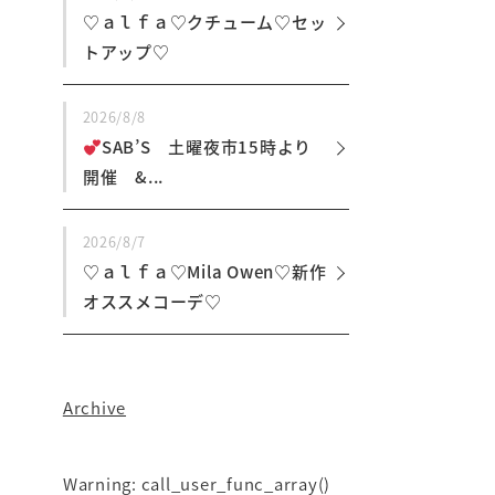
♡ａｌｆａ♡クチューム♡セッ
トアップ♡
2026/8/8
SAB’S 土曜夜市15時より
開催 &...
2026/8/7
♡ａｌｆａ♡Mila Owen♡新作
オススメコーデ♡
Archive
Warning
: call_user_func_array()