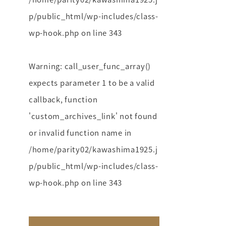
p/public_html/wp-includes/class-
wp-hook.php
on line
343
Warning
: call_user_func_array()
expects parameter 1 to be a valid
callback, function
'custom_archives_link' not found
or invalid function name in
/home/parity02/kawashima1925.j
p/public_html/wp-includes/class-
wp-hook.php
on line
343