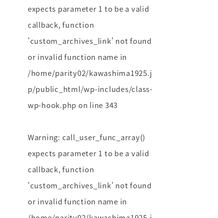
expects parameter 1 to be a valid
callback, function
'custom_archives_link' not found
or invalid function name in
/home/parity02/kawashima1925.j
p/public_html/wp-includes/class-
wp-hook.php
on line
343
Warning
: call_user_func_array()
expects parameter 1 to be a valid
callback, function
'custom_archives_link' not found
or invalid function name in
/home/parity02/kawashima1925.j