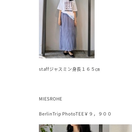
staffジャスミン身長１６５㎝
MIESROHE
BerlinTrip PhotoTEE￥９，９００