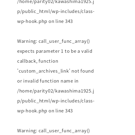
/home/parity02/kawashima1925.j
p/public_html/wp-includes/class-
wp-hook.php
on line
343
Warning
: call_user_func_array()
expects parameter 1 to be a valid
callback, function
'custom_archives_link' not found
or invalid function name in
/home/parity02/kawashima1925.j
p/public_html/wp-includes/class-
wp-hook.php
on line
343
Warning
: call_user_func_array()