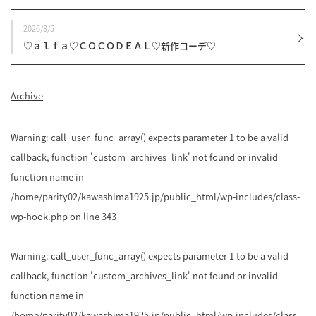
2026/8/5
♡ａｌｆａ♡ＣＯＣＯＤＥＡＬ♡新作コーデ♡
Archive
Warning
: call_user_func_array() expects parameter 1 to be a valid
callback, function 'custom_archives_link' not found or invalid
function name in
/home/parity02/kawashima1925.jp/public_html/wp-includes/class-
wp-hook.php
on line
343
Warning
: call_user_func_array() expects parameter 1 to be a valid
callback, function 'custom_archives_link' not found or invalid
function name in
/home/parity02/kawashima1925.jp/public_html/wp-includes/class-