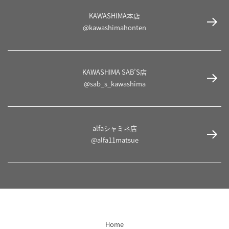
KAWASHIMA本店
@kawashimahonten
KAWASHIMA SAB’S店
@sab_s_kawashima
alfaシャミネ店
@alfa11matsue
Home