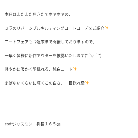
=========================
本日はまたまた届きたてホヤホヤの、
ミラのリバーシブルキルティングコートコーデをご紹介
コートフェアも今週末まで開催しておりますので、
一早く皆様に新作アウターを披露いたします(*´▽｀*)
軽やかに暖かく羽織れる、純白コート
まばゆいくらいに輝くこの白さ、一目惚れ級
staffジャスミン 身長１６５㎝