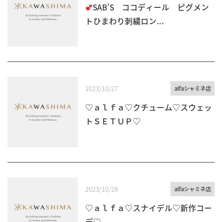
SAB’S ココディール ピグメン
トひまわり刺繍ロン...
2023/10/27
alfaシャミネ店
♡ａｌｆａ♡クチューム♡スウェッ
トＳＥＴＵＰ♡
2023/10/28
alfaシャミネ店
♡ａｌｆａ♡スナイデル♡新作コー
デ♡