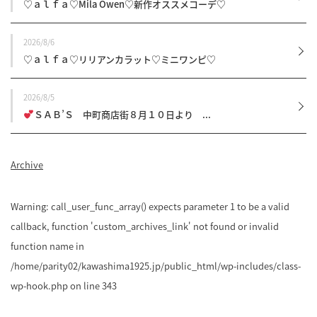
♡ａｌｆａ♡Mila Owen♡新作オススメコーデ♡
2026/8/6
♡ａｌｆａ♡リリアンカラット♡ミニワンピ♡
2026/8/5
ＳＡＢ’Ｓ 中町商店街８月１０日より ...
Archive
Warning
: call_user_func_array() expects parameter 1 to be a valid
callback, function 'custom_archives_link' not found or invalid
function name in
/home/parity02/kawashima1925.jp/public_html/wp-includes/class-
wp-hook.php
on line
343