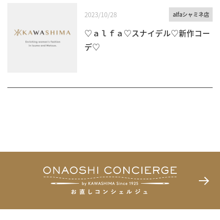
2023/10/28
alfaシャミネ店
♡ａｌｆａ♡スナイデル♡新作コー
デ♡