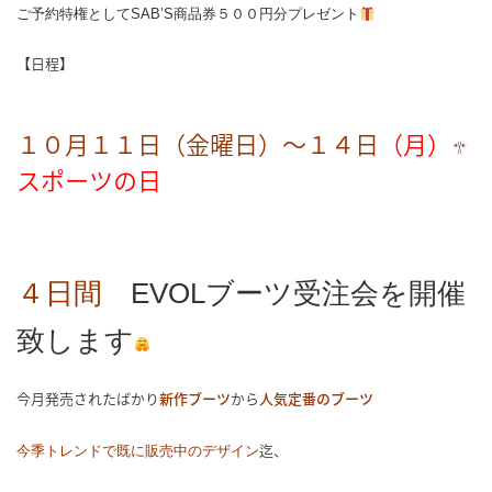
ご予約特権としてSAB’S商品券５００円分プレゼント
【日程】
１０月１１日（金曜日）～１４日
（月）
スポーツの日
４日間
EVOLブーツ受注会を開催
致します
今月発売されたばかり
新作ブーツ
から
人
気定番
のブーツ
迄、
今季トレンドで既に販売中のデザイン