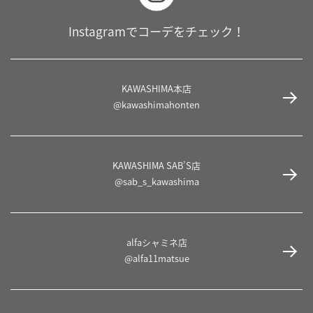
Instagramでコーデをチェック！
KAWASHIMA本店
@kawashimahonten
KAWASHIMA SAB’S店
@sab_s_kawashima
alfaシャミネ店
@alfa11matsue