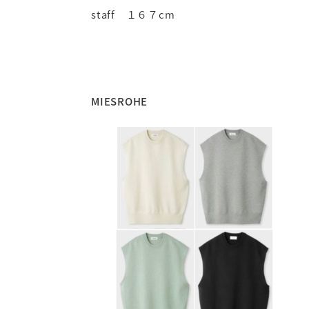
staff １６７cm
MIESROHE