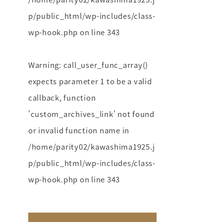
p/public_html/wp-includes/class-
wp-hook.php
on line
343
Warning
: call_user_func_array()
expects parameter 1 to be a valid
callback, function
'custom_archives_link' not found
or invalid function name in
/home/parity02/kawashima1925.j
p/public_html/wp-includes/class-
wp-hook.php
on line
343