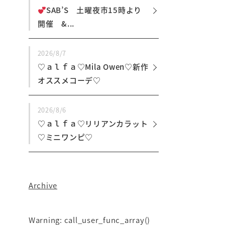
SAB’S 土曜夜市15時より
開催 &...
2026/8/7
♡ａｌｆａ♡Mila Owen♡新作
オススメコーデ♡
2026/8/6
♡ａｌｆａ♡リリアンカラット
♡ミニワンピ♡
Archive
Warning
: call_user_func_array()