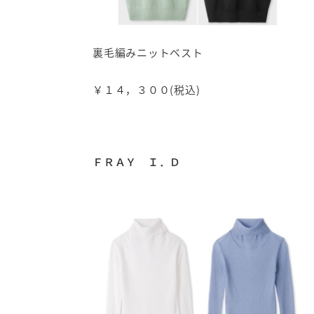
裏毛編みニットベスト
￥１４，３００(税込)
ＦＲＡＹ Ｉ．Ｄ