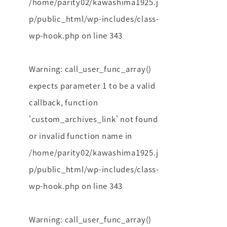
/home/parity02/kawashima1925.j
p/public_html/wp-includes/class-
wp-hook.php
on line
343
Warning
: call_user_func_array()
expects parameter 1 to be a valid
callback, function
'custom_archives_link' not found
or invalid function name in
/home/parity02/kawashima1925.j
p/public_html/wp-includes/class-
wp-hook.php
on line
343
Warning
: call_user_func_array()