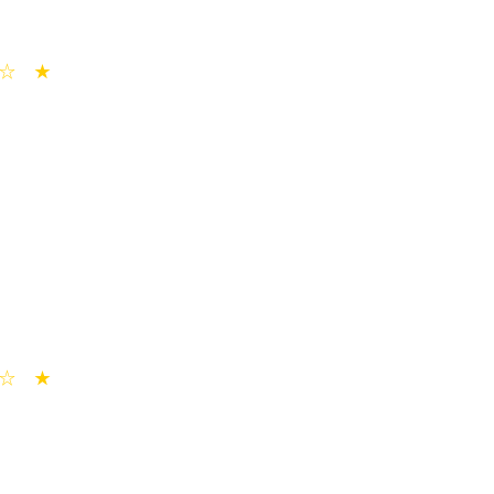
☆ ★
☆ ★