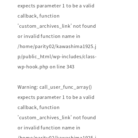
expects parameter 1 to be a valid
callback, function
'custom_archives_link' not found
or invalid function name in
/home/parity02/kawashima1925.j
p/public_html/wp-includes/class-
wp-hook.php
on line
343
Warning
: call_user_func_array()
expects parameter 1 to be a valid
callback, function
'custom_archives_link' not found
or invalid function name in
/home/parity02/kawashima1925.j