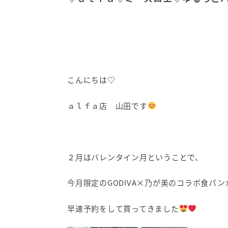
こんにちは♡
ａｌｆａ店 山田です
２月はバレンタイン月ということで、
今月限定のGODIVA×乃が美のコラボ食パ
早速予約をして買ってきました