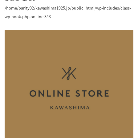
/home/parity02/kawashima1925.jp/public_html/wp-includes/class-
wp-hook.php
on line
343