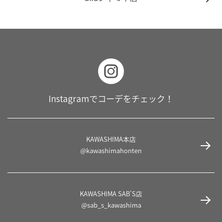
Instagramでコーデをチェック！
KAWASHIMA本店
@kawashimahonten
KAWASHIMA SAB’S店
@sab_s_kawashima