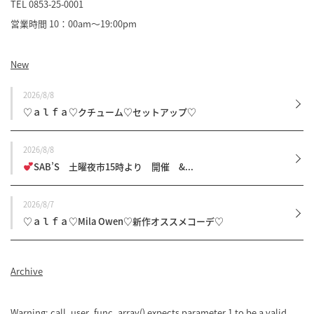
TEL 0853-25-0001
営業時間 10：00am～19:00pm
New
2026/8/8
♡ａｌｆａ♡クチューム♡セットアップ♡
2026/8/8
SAB’S 土曜夜市15時より 開催 &...
2026/8/7
♡ａｌｆａ♡Mila Owen♡新作オススメコーデ♡
Archive
Warning
: call_user_func_array() expects parameter 1 to be a valid