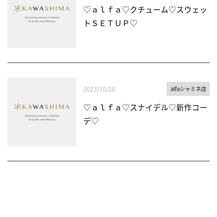
♡ａｌｆａ♡クチューム♡スウェッ
トＳＥＴＵＰ♡
2023/10/28
alfaシャミネ店
♡ａｌｆａ♡スナイデル♡新作コー
デ♡