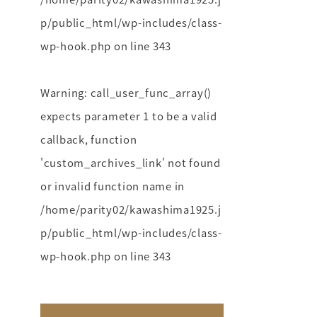
p/public_html/wp-includes/class-
wp-hook.php
on line
343
Warning
: call_user_func_array()
expects parameter 1 to be a valid
callback, function
'custom_archives_link' not found
or invalid function name in
/home/parity02/kawashima1925.j
p/public_html/wp-includes/class-
wp-hook.php
on line
343