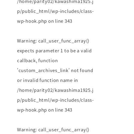
/home/parity02/kawashima1925.j
p/public_html/wp-includes/class-
wp-hook.php
on line
343
Warning
: call_user_func_array()
expects parameter 1 to be a valid
callback, function
'custom_archives_link' not found
or invalid function name in
/home/parity02/kawashima1925.j
p/public_html/wp-includes/class-
wp-hook.php
on line
343
Warning
: call_user_func_array()