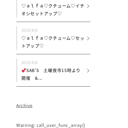
♡ａｌｆａ♡クチューム♡イチ
オシセットアップ♡
2026/8/8
♡ａｌｆａ♡クチューム♡セッ
トアップ♡
2026/8/8
SAB’S 土曜夜市15時より
開催 &...
Archive
Warning
: call_user_func_array()