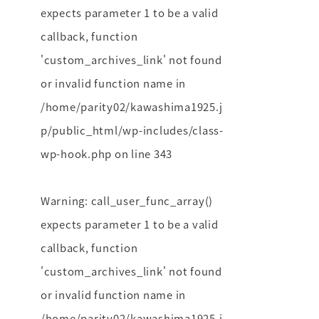
expects parameter 1 to be a valid
callback, function
'custom_archives_link' not found
or invalid function name in
/home/parity02/kawashima1925.j
p/public_html/wp-includes/class-
wp-hook.php
on line
343
Warning
: call_user_func_array()
expects parameter 1 to be a valid
callback, function
'custom_archives_link' not found
or invalid function name in
/home/parity02/kawashima1925.j