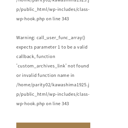
p/public_html/wp-includes/class-
wp-hook.php
on line
343
Warning
: call_user_func_array()
expects parameter 1 to be a valid
callback, function
'custom_archives_link' not found
or invalid function name in
/home/parity02/kawashima1925.j
p/public_html/wp-includes/class-
wp-hook.php
on line
343