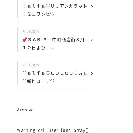
♡ａｌｆａ♡リリアンカラット
♡ミニワンピ♡
2026/8/5
ＳＡＢ’Ｓ 中町商店街８月
１０日より ...
2026/8/5
♡ａｌｆａ♡ＣＯＣＯＤＥＡＬ
♡新作コーデ♡
Archive
Warning
: call_user_func_array()