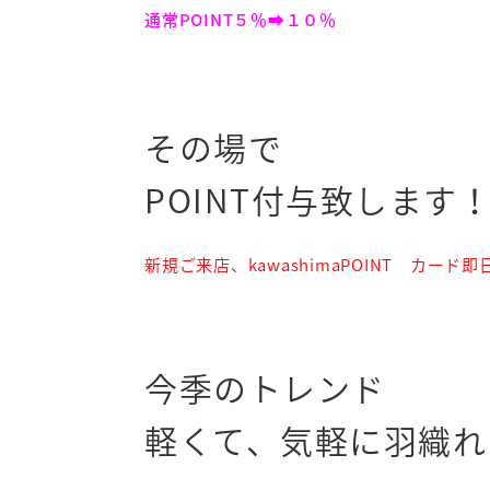
通常POINT５％➡１０％
その場で
POINT付与致します
新規ご来店、kawashimaPOI
NT カード即
今季のトレンド
軽くて、気軽に羽織れ