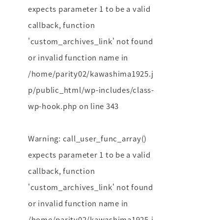
expects parameter 1 to be a valid
callback, function
'custom_archives_link' not found
or invalid function name in
/home/parity02/kawashima1925.j
p/public_html/wp-includes/class-
wp-hook.php
on line
343
Warning
: call_user_func_array()
expects parameter 1 to be a valid
callback, function
'custom_archives_link' not found
or invalid function name in
/home/parity02/kawashima1925.j