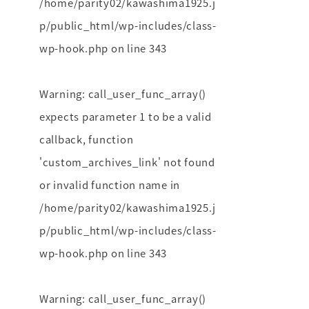
/home/parity02/kawashima1925.j
p/public_html/wp-includes/class-
wp-hook.php
on line
343
Warning
: call_user_func_array()
expects parameter 1 to be a valid
callback, function
'custom_archives_link' not found
or invalid function name in
/home/parity02/kawashima1925.j
p/public_html/wp-includes/class-
wp-hook.php
on line
343
Warning
: call_user_func_array()