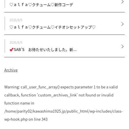
♡ａｌｆａ♡クチューム♡新作コーデ
2026/8/9
♡ａｌｆａ♡クチューム♡イチオシセットアップ♡
2026/8/9
SAB’S お待たせいたしました。新...
Archive
Warning
: call_user_func_array() expects parameter 1 to be a valid
callback, function 'custom_archives_link' not found or invalid
function name in
/home/parity02/kawashima1925.jp/public_html/wp-includes/class-
wp-hook.php
on line
343