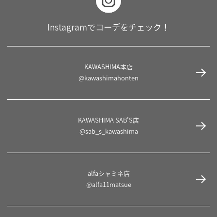
Instagramでコーデをチェック！
KAWASHIMA本店
@kawashimahonten
KAWASHIMA SAB’S店
@sab_s_kawashima
alfaシャミネ店
@alfa11matsue