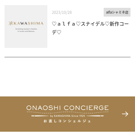
2023/10/28
alfaシャミネ店
♡ａｌｆａ♡スナイデル♡新作コー
デ♡