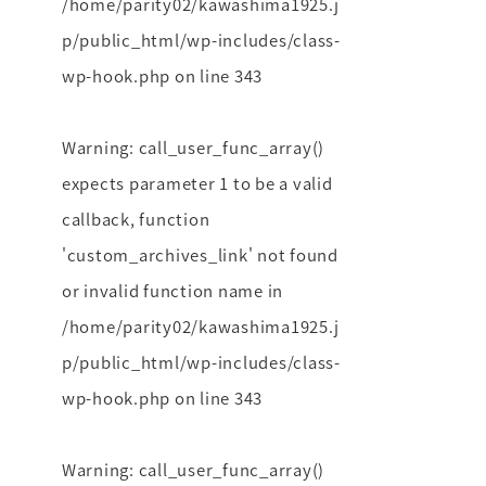
/home/parity02/kawashima1925.j
p/public_html/wp-includes/class-
wp-hook.php
on line
343
Warning
: call_user_func_array()
expects parameter 1 to be a valid
callback, function
'custom_archives_link' not found
or invalid function name in
/home/parity02/kawashima1925.j
p/public_html/wp-includes/class-
wp-hook.php
on line
343
Warning
: call_user_func_array()