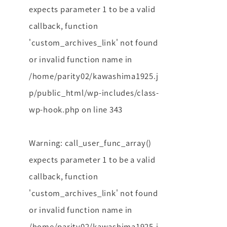
expects parameter 1 to be a valid
callback, function
'custom_archives_link' not found
or invalid function name in
/home/parity02/kawashima1925.j
p/public_html/wp-includes/class-
wp-hook.php
on line
343
Warning
: call_user_func_array()
expects parameter 1 to be a valid
callback, function
'custom_archives_link' not found
or invalid function name in
/home/parity02/kawashima1925.j