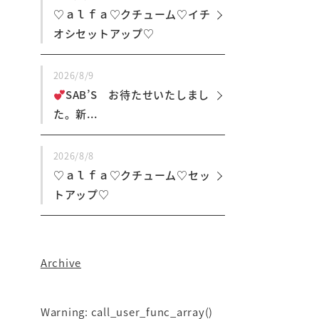
♡ａｌｆａ♡クチューム♡イチ
オシセットアップ♡
2026/8/9
SAB’S お待たせいたしまし
た。新...
2026/8/8
♡ａｌｆａ♡クチューム♡セッ
トアップ♡
Archive
Warning
: call_user_func_array()