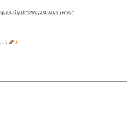
q7qEnjL/?igsh=bWcyaXF0aDhnemw=
ます