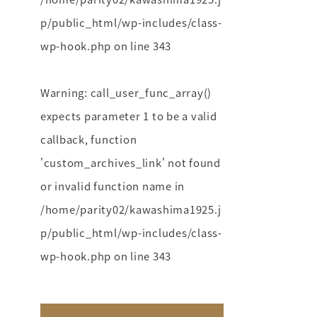
p/public_html/wp-includes/class-
wp-hook.php
on line
343
Warning
: call_user_func_array()
expects parameter 1 to be a valid
callback, function
'custom_archives_link' not found
or invalid function name in
/home/parity02/kawashima1925.j
p/public_html/wp-includes/class-
wp-hook.php
on line
343