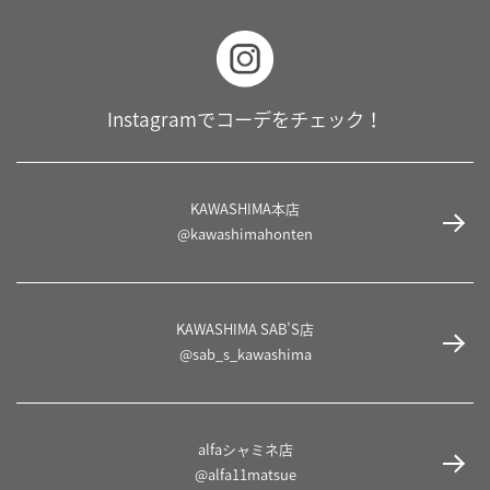
Instagramでコーデをチェック！
KAWASHIMA本店
@kawashimahonten
KAWASHIMA SAB’S店
@sab_s_kawashima
alfaシャミネ店
@alfa11matsue