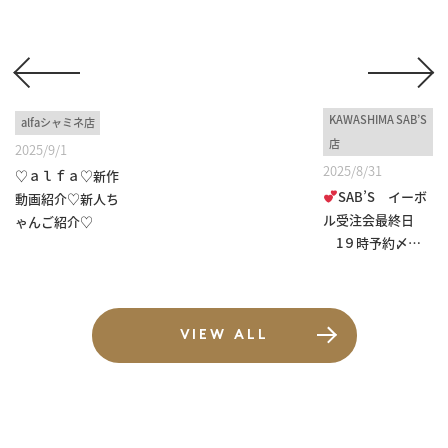
KAWASHIMA SAB’S
alfaシャミネ店
店
2025/9/1
2025/8/31
♡ａｌｆａ♡新作
SAB’S イーボ
動画紹介♡新人ち
ル受注会最終日
ゃんご紹介♡
1９時予約〆
切 ...
VIEW ALL