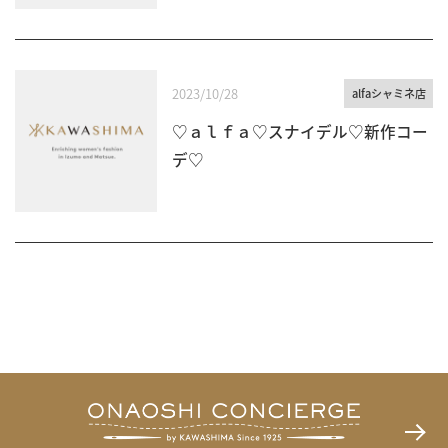
2023/10/28
alfaシャミネ店
♡ａｌｆａ♡スナイデル♡新作コー
デ♡