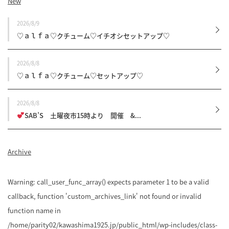
New
2026/8/9
♡ａｌｆａ♡クチューム♡イチオシセットアップ♡
2026/8/8
♡ａｌｆａ♡クチューム♡セットアップ♡
2026/8/8
SAB’S 土曜夜市15時より 開催 &...
Archive
Warning
: call_user_func_array() expects parameter 1 to be a valid
callback, function 'custom_archives_link' not found or invalid
function name in
/home/parity02/kawashima1925.jp/public_html/wp-includes/class-