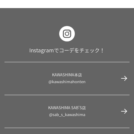
Instagramでコーデをチェック！
KAWASHIMA本店
@kawashimahonten
KAWASHIMA SAB’S店
@sab_s_kawashima