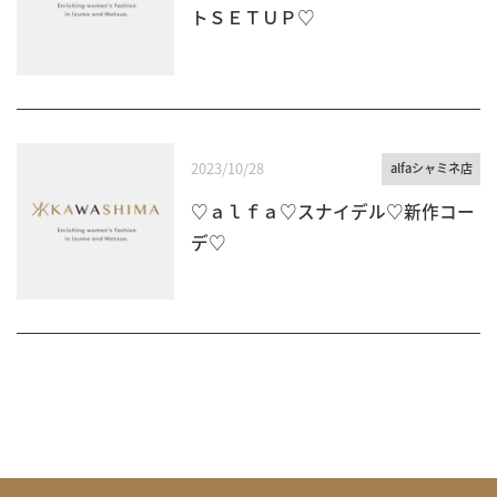
トＳＥＴＵＰ♡
2023/10/28
alfaシャミネ店
♡ａｌｆａ♡スナイデル♡新作コー
デ♡