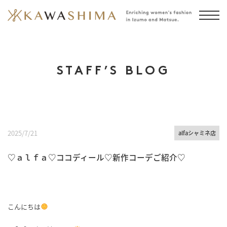
STAFF’S BLOG
2025/7/21
alfaシャミネ店
♡ａｌｆａ♡ココディール♡新作コーデご紹介♡
こんにちは