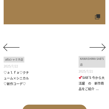
KAWASHIMA SAB’S
alfaシャミネ店
店
2025/7/22
2025/7/21
♡ａｌｆａ♡クチ
SAB’S 今から大
ューム×シニカル
活躍 の 新作商
♡新作コーデ♡
品をご紹介 ...