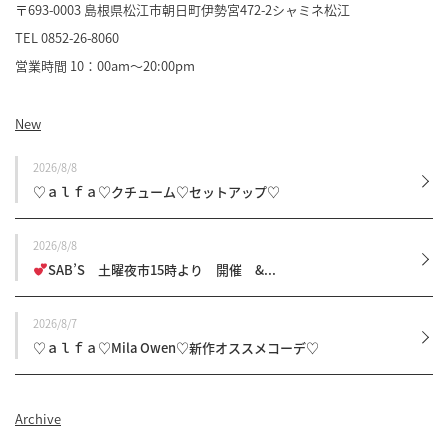
〒693-0003 島根県松江市朝日町伊勢宮472-2
シャミネ松江
TEL 0852-26-8060
営業時間 10：00am～20:00pm
New
2026/8/8
♡ａｌｆａ♡クチューム♡セットアップ♡
2026/8/8
SAB’S 土曜夜市15時より 開催 &...
2026/8/7
♡ａｌｆａ♡Mila Owen♡新作オススメコーデ♡
Archive